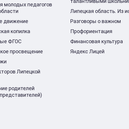
талантливыми школьни
я молодых педагогов
области
Липецкая область. Из и
е движение
Разговоры о важном
кая копилка
Профориентация
ные ФГОС
Финансовая культура
кое просвещение
Яндекс Лицей
ажи
кторов Липецкой
ие родителей
 представителей)