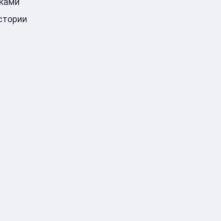
ками
стории