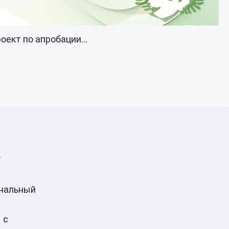
ект по апробации...
в
ональный
 с