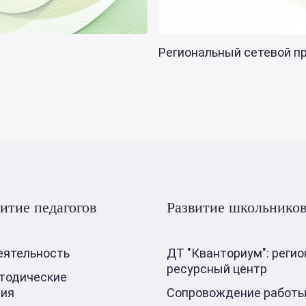
Региональный сетевой про
итие педагогов
Развитие школьнико
еятельность
ДТ "Кванториум": реги
ресурсный центр
тодические
ния
Сопровождение работы