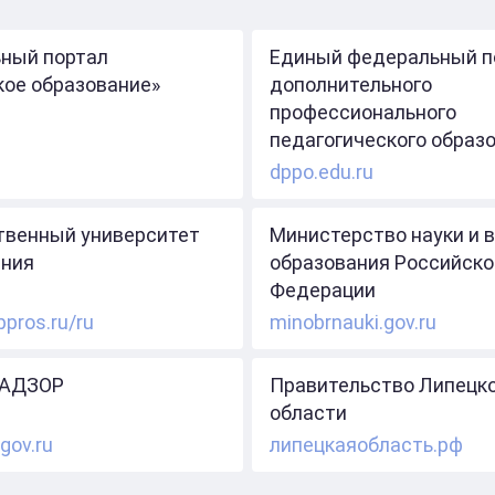
ный портал
Единый федеральный п
кое образование»
дополнительного
профессионального
педагогического образ
dppo.edu.ru
твенный университет
Министерство науки и 
ния
образования Российско
Федерации
ppros.ru/ru
minobrnauki.gov.ru
АДЗОР
Правительство Липецк
области
gov.ru
липецкаяобласть.рф