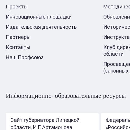
Проекты
Методичес
Инновационные площадки
Обновлен
Издательская деятельность
Историчес
Партнеры
Инструкт
Контакты
Клуб дире
области
Наш Профсоюз
Просвещен
(законных
Информационно–образовательные ресурсы
Сайт губернатора Липецкой
Федераль
области, И.Г. Артамонова
«Российс