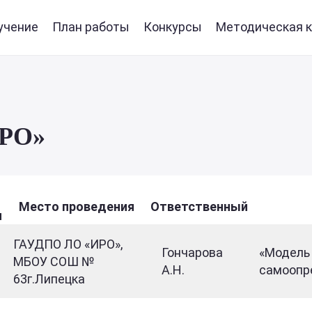
учение
План работы
Конкурсы
Методическая к
ИРО»
Место проведения
Ответственный
я
ГАУДПО ЛО «ИРО»,
Гончарова
«Модель
МБОУ СОШ №
А.Н.
самоопр
63г.Липецка