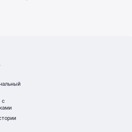
в
ональный
 с
ками
стории