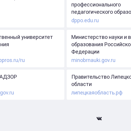
профессионального
педагогического образ
dppo.edu.ru
твенный университет
Министерство науки и 
ния
образования Российско
Федерации
ppros.ru/ru
minobrnauki.gov.ru
АДЗОР
Правительство Липецк
области
gov.ru
липецкаяобласть.рф