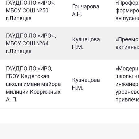
ГАУДПО ЛО «ИРО»,
«Профор
Гончарова
МБОУ СОШ №50
формиро
А.Н.
г.Липецка
выпускн
ГАУДПО ЛО «ИРО» ,
Кузнецова
«Преемс
МБОУ СОШ №64
Н.М.
активны
г.Липецка
ГАУДПО ЛО «ИРО,
«Модерн
ГБОУ Кадетская
школы че
Кузнецова
школа имени майора
инженерн
Н.М.
милиции Коврижных
уровнев
А. П
.
привлече