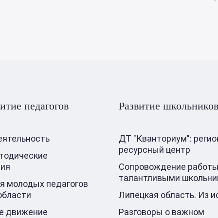
итие педагогов
Развитие школьнико
еятельность
ДТ "Кванториум": реги
ресурсный центр
тодические
ния
Сопровождение работы
талантливыми школьни
я молодых педагогов
области
Липецкая область. Из и
е движение
Разговоры о важном