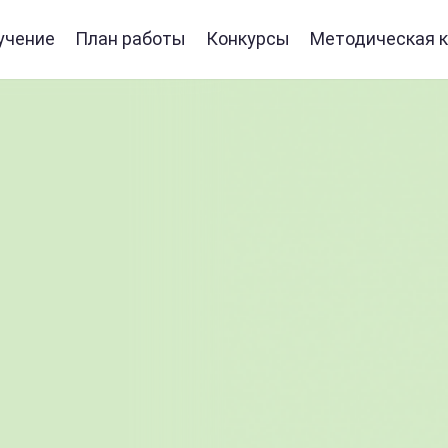
учение
План работы
Конкурсы
Методическая к