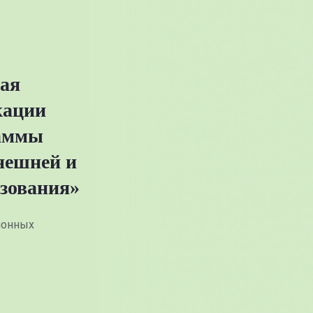
ая
кации
раммы
нешней и
азования»
ионных