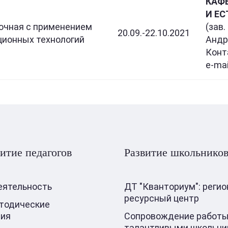
КАФ
И Е
очная с применением
(зав
20.09.-22.10.2021
ционных технологий
Андре
Конт
e-mai
итие педагогов
Развитие школьнико
еятельность
ДТ "Кванториум": реги
ресурсный центр
тодические
ния
Сопровождение работы
талантливыми школьни