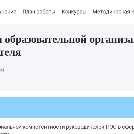
учение
План работы
Конкурсы
Методическая к
образовательной организа
теля
...
альной компетентности руководителей ПОО в сфер