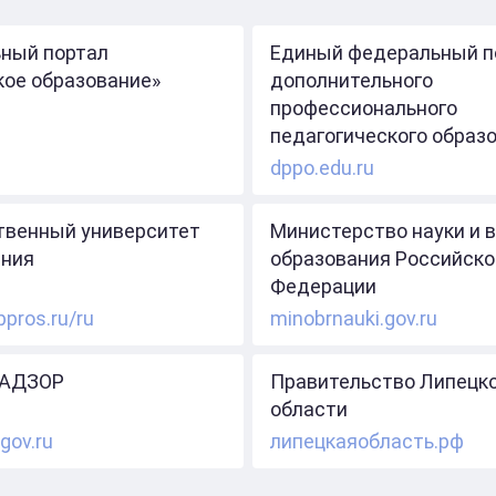
ный портал
Единый федеральный п
кое образование»
дополнительного
профессионального
педагогического образ
dppo.edu.ru
твенный университет
Министерство науки и 
ния
образования Российско
Федерации
ppros.ru/ru
minobrnauki.gov.ru
АДЗОР
Правительство Липецк
области
gov.ru
липецкаяобласть.рф