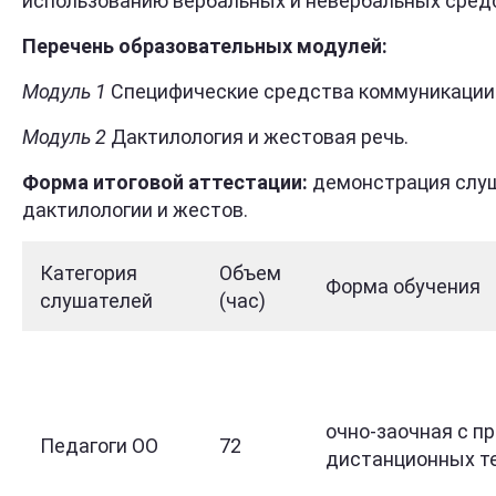
использованию вербальных и невербальных сред
Перечень образовательных модулей:
Модуль 1
Специфические средства коммуникации
Модуль 2
Дактилология и жестовая речь.
Форма итоговой аттестации:
демонстрация слуша
дактилологии и жестов.
Категория
Объем
Форма обучения
слушателей
(час)
очно-заочная с п
Педагоги ОО
72
дистанционных т