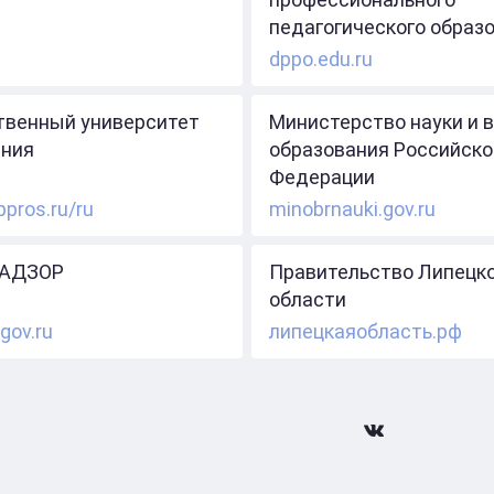
педагогического образ
dppo.edu.ru
твенный университет
Министерство науки и 
ния
образования Российско
Федерации
ppros.ru/ru
minobrnauki.gov.ru
АДЗОР
Правительство Липецк
области
gov.ru
липецкаяобласть.рф