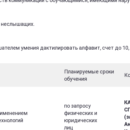
ств коммуникации с обучающимися, имеющими нару
 неслышащих.
телем умения дактилировать алфавит, счет до 10,
Планируемые сроки
К
обучения
К
по запросу
С
рименением
физических и
(з
ехнологий
юридических
Ан
лиц