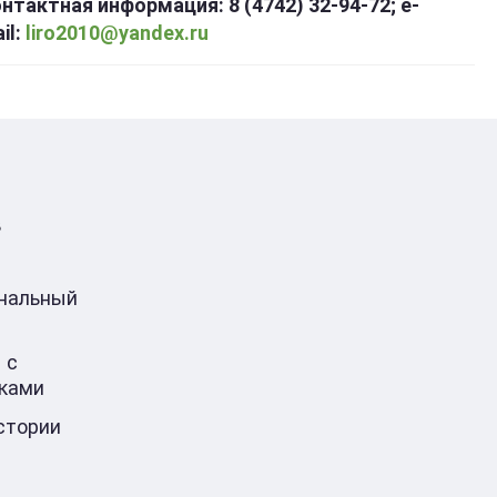
нтактная информация: 8 (4742) 32-94-72; e-
il:
liro2010@yandex.ru
в
ональный
 с
ками
стории