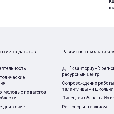
Ко
ma
итие педагогов
Развитие школьнико
еятельность
ДТ "Кванториум": реги
ресурсный центр
тодические
ния
Сопровождение работы
талантливыми школьни
я молодых педагогов
области
Липецкая область. Из и
е движение
Разговоры о важном