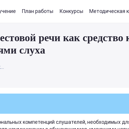
учение
План работы
Конкурсы
Методическая к
естовой речи как средств
ями слуха
..
нальных компетенций слушателей, необходимых для