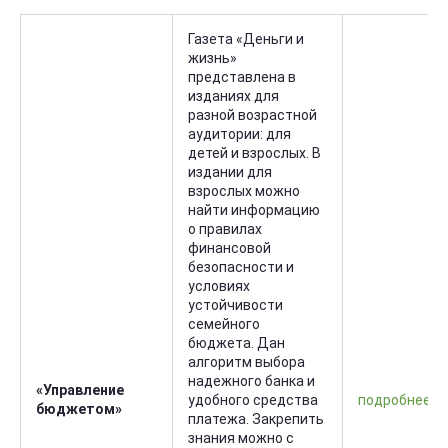
Газета «Деньги и
жизнь»
представлена в
изданиях для
разной возрастной
аудитории: для
детей и взрослых. В
издании для
взрослых можно
найти информацию
о правилах
финансовой
безопасности и
условиях
устойчивости
семейного
бюджета. Дан
алгоритм выбора
надежного банка и
«Управление
удобного средства
подробнее
бюджетом»
платежа. Закрепить
знания можно с