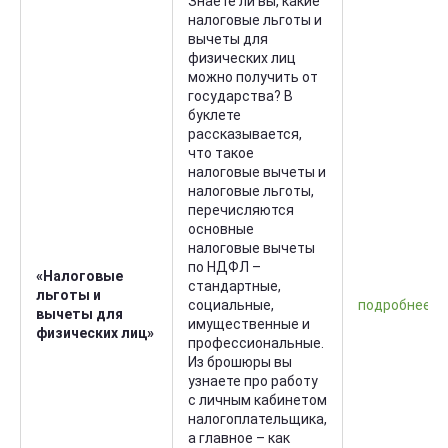
Знаете ли вы, какие
налоговые льготы и
вычеты для
физических лиц
можно получить от
государства? В
буклете
рассказывается,
что такое
налоговые вычеты и
налоговые льготы,
перечисляются
основные
налоговые вычеты
по НДФЛ –
«Налоговые
стандартные,
льготы и
социальные,
подробнее
вычеты для
имущественные и
физических лиц»
профессиональные.
Из брошюры вы
узнаете про работу
с личным кабинетом
налогоплательщика,
а главное – как