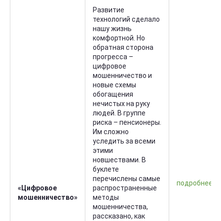
Развитие
технологий сделало
нашу жизнь
комфортной. Но
обратная сторона
прогресса –
цифровое
мошенничество и
новые схемы
обогащения
нечистых на руку
людей. В группе
риска – пенсионеры.
Им сложно
уследить за всеми
этими
новшествами. В
буклете
перечислены самые
подробнее
«Цифровое
распространенные
мошенничество»
методы
мошенничества,
рассказано, как