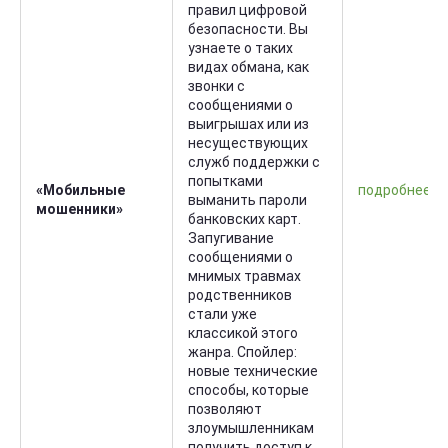
правил цифровой
безопасности. Вы
узнаете о таких
видах обмана, как
звонки с
сообщениями о
выигрышах или из
несуществующих
служб поддержки с
попытками
«Мобильные
подробнее
выманить пароли
мошенники»
банковских карт.
Запугивание
сообщениями о
мнимых травмах
родственников
стали уже
классикой этого
жанра. Спойлер:
новые технические
способы, которые
позволяют
злоумышленникам
получить доступ к