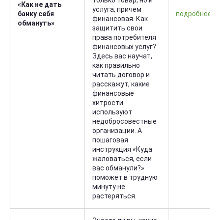
только товар, но и
«Как не дать
услуга, причем
банку себя
подробнее
финансовая. Как
обмануть»
защитить свои
права потребителя
финансовых услуг?
Здесь вас научат,
как правильно
читать договор и
расскажут, какие
финансовые
хитрости
используют
недобросовестные
организации. А
пошаговая
инструкция «Куда
жаловаться, если
вас обманули?»
поможет в трудную
минуту не
растеряться.