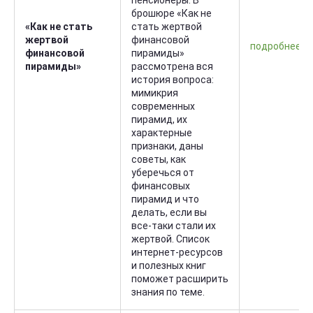
пенсионеры. В
брошюре «Как не
«Как не стать
стать жертвой
жертвой
финансовой
подробнее
финансовой
пирамиды»
пирамиды»
рассмотрена вся
история вопроса:
мимикрия
современных
пирамид, их
характерные
признаки, даны
советы, как
уберечься от
финансовых
пирамид и что
делать, если вы
все-таки стали их
жертвой. Список
интернет-ресурсов
и полезных книг
поможет расширить
знания по теме.