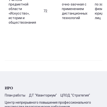
предметной
очно-заочная с
по зап
области
применением
физиче
72
«Искусство»,
дистанционных
юридич
истории и
технологий
лиц
обществознания
ИРО
План работы
ДТ "Кванториум"
ЦПОД "Стратегия"
Центр непрерывного повышения профессионального
мастерства педагогических работников