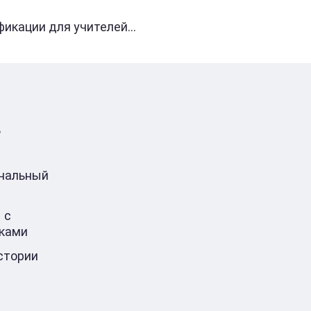
кации для учителей...
в
ональный
 с
ками
стории