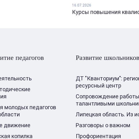
16.07.2026
Курсы повышения квалифи
итие педагогов
Развитие школьнико
еятельность
ДТ "Кванториум": реги
ресурсный центр
тодические
ния
Сопровождение работы
талантливыми школьни
я молодых педагогов
области
Липецкая область. Из и
е движение
Разговоры о важном
кая копилка
Профориентация