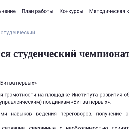
учение
План работы
Конкурсы
Методическая к
студенческий...
лся студенческий чемпиона
«Битва первых»
й грамотности на площадке Института развития о
управленческим) поединкам «Битва первых».
ми навыков ведения переговоров, получение э
ситуации, связанные с необходимостью принят