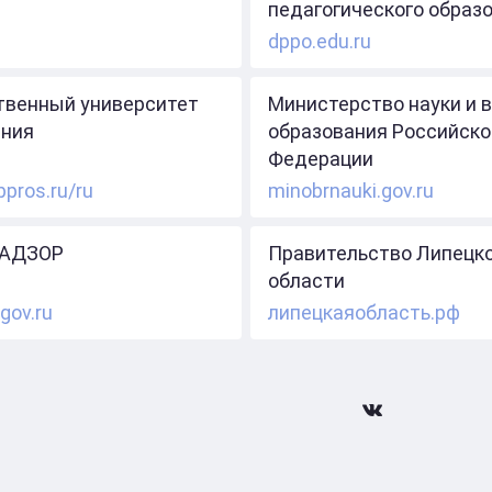
педагогического образ
dppo.edu.ru
твенный университет
Министерство науки и 
ния
образования Российско
Федерации
ppros.ru/ru
minobrnauki.gov.ru
АДЗОР
Правительство Липецк
области
gov.ru
липецкаяобласть.рф