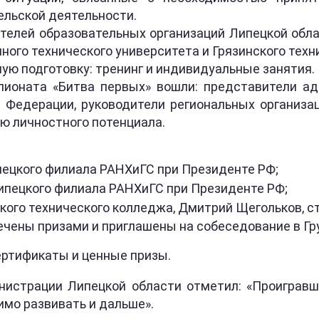
льской деятельности.
ителей образовательных организаций Липецкой обл
ного технического университета и Грязинского техн
ую подготовку: тренинг и индивидуальные занятия.
пионата «Битва первых» вошли: представители ад
 Федерации, руководители региональных организа
ю личностного потенциала.
пецкого филиала РАНХиГС при Президенте РФ;
Липецкого филиала РАНХиГС при Президенте РФ;
ского технического колледжа, Дмитрий Щегольков, 
чены призами и приглашены на собеседование в Гр
ертификаты и ценные призы.
нистрации Липецкой области отметил: «Проиграв
имо развивать и дальше».