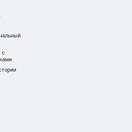
в
ональный
 с
ками
стории