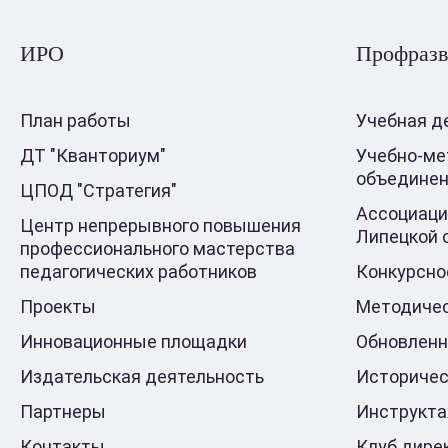
ИРО
Профразв
План работы
Учебная д
ДТ "Кванториум"
Учебно-ме
объедине
ЦПОД "Стратегия"
Ассоциаци
Центр непрерывного повышения
Липецкой 
профессионального мастерства
педагогических работников
Конкурсно
Проекты
Методичес
Инновационные площадки
Обновлен
Издательская деятельность
Историчес
Партнеры
Инструкт
Контакты
Клуб дире