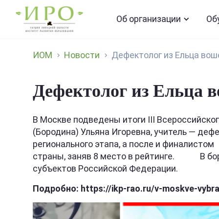
Об организации
Об
ИОМ
Новости
Дефектолог из Ельца воше
Дефектолог из Ельца 
В Москве подведены итоги III Всероссийск
(Бородина) Ульяна Игоревна, учитель — деф
регионального этапа, а после и финалистом
страны, заняв 8 место в рейтинге. В борь
субъектов Российской Федерации.
Подробно: https://ikp-rao.ru/v-moskve-vybral