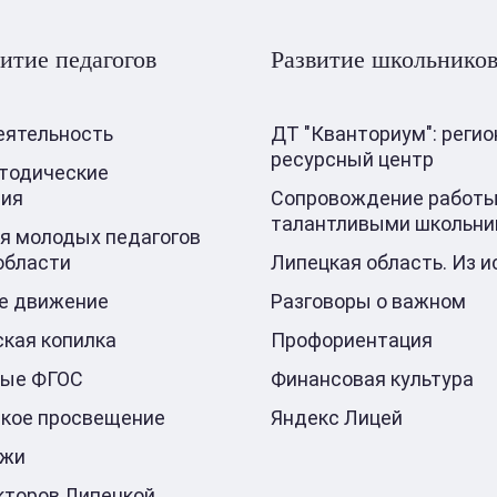
итие педагогов
Развитие школьнико
еятельность
ДТ "Кванториум": реги
ресурсный центр
тодические
ния
Сопровождение работы
талантливыми школьни
я молодых педагогов
области
Липецкая область. Из и
е движение
Разговоры о важном
кая копилка
Профориентация
ные ФГОС
Финансовая культура
кое просвещение
Яндекс Лицей
ажи
кторов Липецкой