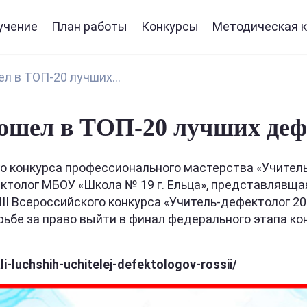
учение
План работы
Конкурсы
Методическая к
л в ТОП-20 лучших...
вошел в ТОП-20 лучших деф
ого конкурса профессионального мастерства «Учит
ектолог МБОУ «Школа № 19 г. Ельца», представлявщ
 III Всероссийского конкурса «Учитель-дефектолог 
бе за право выйти в финал федерального этапа ко
i-luchshih-uchitelej-defektologov-rossii/