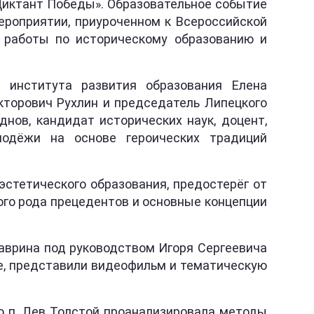
Диктант Победы». Образовательное событие
ероприятии, приуроченном к Всероссийской
т работы по историческому образованию и
 института развития образования Елена
кторович Рухлин и председатель Липецкого
нов, кандидат исторических наук, доцент,
лодёжи на основе героических традиций
стетического образования, предостерёг от
го рода прецедентов и основные концепции
таврина под руководством Игоря Сергеевича
ле, представили видеофильм и тематическую
о п. Лев Толстой проанализировала методы