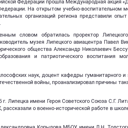
оссийской Федерации прошла Международная акция «
Федерации. На открытом учебно-воспитательном м
ательных организаций региона представили опы
.
енным словом обратилась проректор Липецкого
уководитель музея Липецкого авиацентра Павел Ви
орического общества Александр Николаевич Бессуд
 образования и патриотического воспитания мо
лософских наук, доцент кафедры гуманитарного и э
течественной войны, проанализировал причины тако
г. Липецка имени Героя Советского Союза С.Г. Ли
, рассказали о военно-исторической работе в шко
Александровна Копылова МБОУ имени Л.Н. Толстог