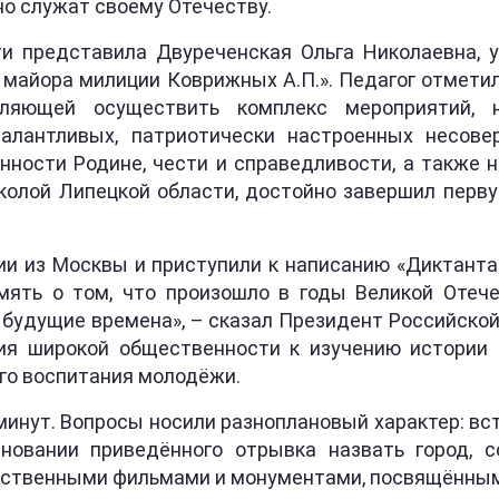
о служат своему Отечеству.
и представила Двуреченская Ольга Николаевна, у
 майора милиции Коврижных А.П.». Педагог отмети
воляющей осуществить комплекс мероприятий, 
талантливых, патриотически настроенных несов
анности Родине, чести и справедливости, а также 
олой Липецкой области, достойно завершил перву
ии из Москвы и приступили к написанию «Диктант
амять о том, что произошло в годы Великой Отеч
 будущие времена», – сказал Президент Российской
ия широкой общественности к изучению истории
го воспитания молодёжи.
минут. Вопросы носили разноплановый характер: вс
новании приведённого отрывка назвать город, 
ественными фильмами и монументами, посвящённым