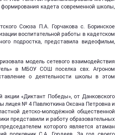
я формирования кадета современной школы,
ского Союза П.А. Горчакова с. Боринское
лизации воспитательной работы в кадетском
ого подростка, представила видеофильм,
еризовала модель сетевого взаимодействия
тель» в МБОУ СОШ поселка свх. Агроном
ставление о деятельности школы в этом
й акции «Диктант Победы», от Данковского
ры лицея № 4 Павлюткина Оксана Петровна и
бластной детско-молодёжной общественной
ники представили и работу образовательных
 председателем которого является атаман
ий полковник С.А. Гордеев. За год своего