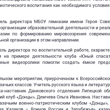
риотического воспитания как необходимого услови
ель директора МБОУ гимназии имени Героя Совет
 организации образовательной деятельности и реа
азии по формированию мировоззрения современн
ной организации в этом направлении.
ель директора по воспитательной работе, охаракт
ся на примере деятельности клуба «Юный спаса
анные видеоролики помогли создать ёмкое пред
льном мероприятии, приуроченном к Всероссийско
ачьих классов. Учитель русского языка и литерату
ка-наставник Данковского отделения Липецкой о
ий клуб «Донцы», Демчева Ольга Ивановна. Настав
Казачьим военно-патриотическим клубом «Донцы»,
а Казаков – Воинов России и Зарубежья», казач