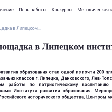
учение
План работы
Конкурсы
Методическая к
адка в Липецком...
лощадка в Липецком инсти
 развития образования стал одной из почти 200 
азачьих классов г. Липецка, Данковского, Лев-Тол
том работы по патриотическому воспитанию
ами Института развития образования. Меропр
оссийского исторического общества, Центром мо