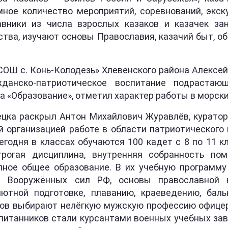
ное количество мероприятий, соревнований, экску
авники из числа взрослых казаков и казачек 
ства, изучают основы Православия, казачий быт, 
СОШ с. Конь-Колодезь» Хлевенского района Алексе
жданско-патриотическое воспитание подрастаю
а «Образование», отметил характер работы в морски
ка раскрыл Антон Михайлович Журавлёв, куратор
 организацией работе в области патриотического 
егодня в классах обучаются 100 кадет с 8 по 11 к
рогая дисциплина, внутренняя собранность по
ное общее образование. В их учебную программ
ия Вооружённых сил РФ, основы православной 
ютной подготовке, плаванию, краеведению, баль
ов выбирают нелёгкую мужскую профессию офицер
питанников стали курсантами военных учебных зав