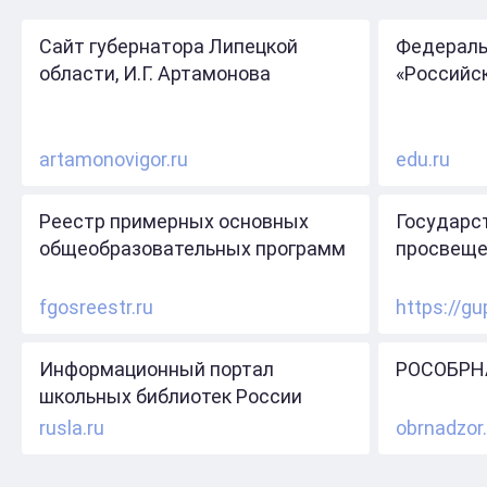
Сайт губернатора Липецкой
Федераль
области, И.Г. Артамонова
«Российс
artamonovigor.ru
edu.ru
Реестр примерных основных
Государс
общеобразовательных программ
просвеще
fgosreestr.ru
https://gu
Информационный портал
РОСОБРН
школьных библиотек России
rusla.ru
obrnadzor.