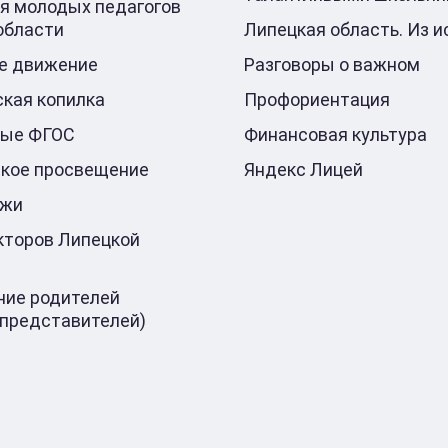
я молодых педагогов
области
Липецкая область. Из и
е движение
Разговоры о важном
кая копилка
Профориентация
ные ФГОС
Финансовая культура
кое просвещение
Яндекс Лицей
ажи
кторов Липецкой
ие родителей
 представителей)