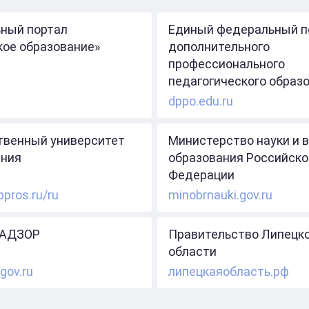
ный портал
Единый федеральный п
кое образование»
дополнительного
профессионального
педагогического образ
dppo.edu.ru
твенный университет
Министерство науки и 
ния
образования Российско
Федерации
ppros.ru/ru
minobrnauki.gov.ru
АДЗОР
Правительство Липецк
области
gov.ru
липецкаяобласть.рф