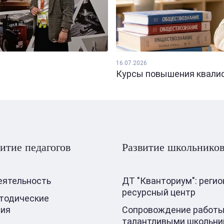
16.07.2026
Курсы повышения квалифи
итие педагогов
Развитие школьнико
еятельность
ДТ "Кванториум": реги
ресурсный центр
тодические
ния
Сопровождение работы
талантливыми школьни