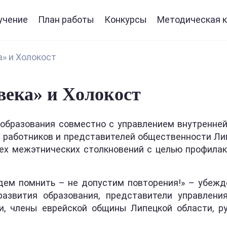
учение
План работы
Конкурсы
Методическая к
а» и Xолокост
века» и Xолокост
 образования совместно с управлением внутренне
х работников и представителей общественности Ли
сех межэтнических столкновений с целью профилак
удем помнить – не допустим повторения!» – убежд
азвития образования, представители управления
и, члены еврейской общины Липецкой области, ру