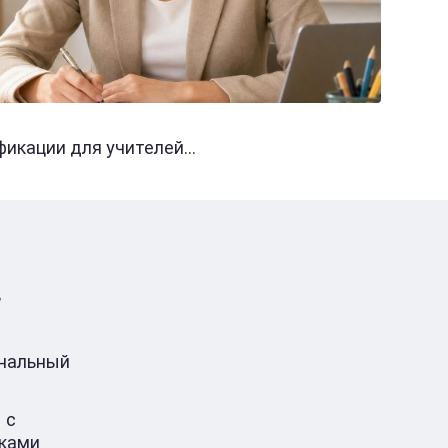
кации для учителей...
в
ональный
 с
ками