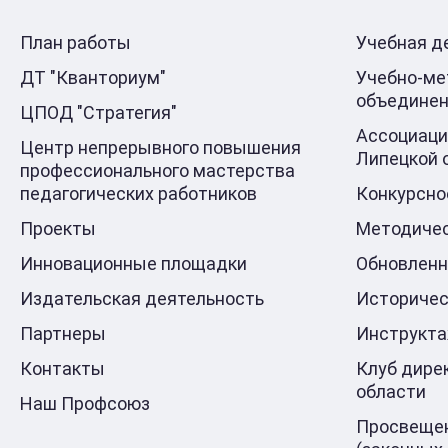
План работы
Учебная д
ДТ "Кванториум"
Учебно-ме
объедине
ЦПОД "Стратегия"
Ассоциаци
Центр непрерывного повышения
Липецкой 
профессионального мастерства
педагогических работников
Конкурсно
Проекты
Методичес
Инновационные площадки
Обновлен
Издательская деятельность
Историчес
Партнеры
Инструкт
Контакты
Клуб дире
области
Наш Профсоюз
Просвещен