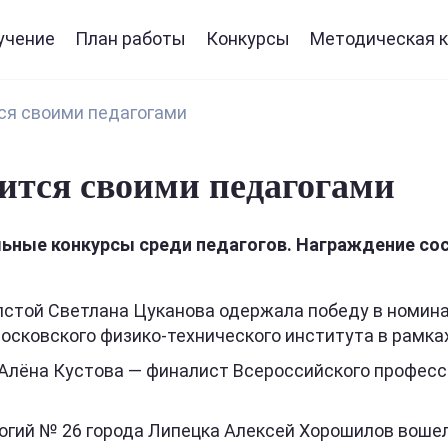
учение
План работы
Конкурсы
Методическая к
ся своими педагогами
ится своими педагогами
ные конкурсы среди педагогов. Награждение сост
лстой Светлана Цуканова одержала победу в номина
сковского физико-технического института в рамках 
 Алёна Кустова — финалист Всероссийского професс
гий № 26 города Липецка Алексей Хорошилов вошел 