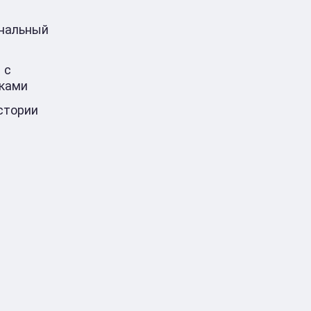
ональный
 с
ками
стории