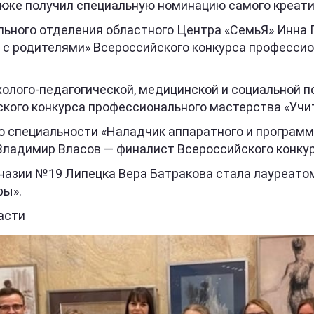
также получил специальную номинацию самого креати
льного отделения областного Центра «СемьЯ» Инна 
е с родителями» Всероссийского конкурса професси
холого-педагогической, медицинской и социальной 
кого конкурса профессионального мастерства «Учи
 специальности «Наладчик аппаратного и программ
ладимир Власов — финалист Всероссийского конкур
мназии №19 Липецка Вера Батракова стала лауреато
ры».
асти