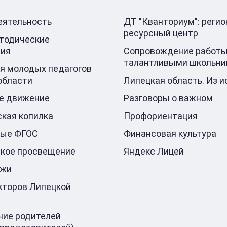
еятельность
ДТ "Кванториум": реги
ресурсный центр
тодические
ния
Сопровождение работы
талантливыми школьни
я молодых педагогов
области
Липецкая область. Из и
е движение
Разговоры о важном
кая копилка
Профориентация
ные ФГОС
Финансовая культура
кое просвещение
Яндекс Лицей
ажи
кторов Липецкой
ие родителей