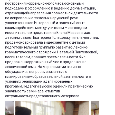
построения коррекционного часа,основными
подходами к оформлению и ведению документации,
отражающейнаправления совместной деятельности
по исправлению тяжелых нарушений речи
увоспитанников.Интересный и полезный опыт
взаимодействия между учителем — логопедом
ивоспитателем представила Елена Мазаева, зав.
детским садом. Екатерина Гольцова,учитель-логопед,
продемонстрировала видеозанятие с детьми
подготовительный группыпо развитию лексико-
грамматического строя речи. Натальей Пантелеевой,
воспитателем, врамках преемственности был
предложен коррекционный час в продолжение
лексическойтемы. На мероприятии активно
обсуждались вопросы, связанные с
планированиемобразовательной деятельности в
условиях реализации адаптированных
программ.Педагоги высоко оценили практическую
значимость семинара, отметив
актуальностьпредставленного материала.