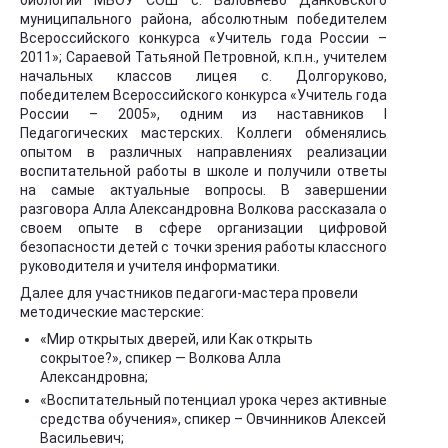
биологии МБОУ СОШ с. Баловнево Данковского
муниципального района, абсолютным победителем
Всероссийского конкурса «Учитель года России –
2011»; Сараевой Татьяной Петровной, к.п.н., учителем
начальных классов лицея с. Долгоруково,
победителем Всероссийского конкурса «Учитель года
России – 2005», одним из наставников I
Педагогических мастерских. Коллеги обменялись
опытом в различных направлениях реализации
воспитательной работы в школе и получили ответы
на самые актуальные вопросы. В завершении
разговора Алла Александровна Волкова рассказала о
своем опыте в сфере организации цифровой
безопасности детей с точки зрения работы классного
руководителя и учителя информатики.
Далее для участников педагоги-мастера провели
методические мастерские:
«Мир открытых дверей, или Как открыть
сокрытое?», спикер — Волкова Алла
Александровна;
«Воспитательный потенциал урока через активные
средства обучения», спикер – Овчинников Алексей
Васильевич;