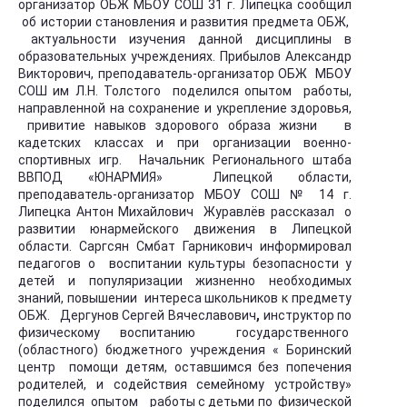
организатор ОБЖ МБОУ СОШ 31 г. Липецка сообщил
об истории становления и развития предмета ОБЖ,
актуальности изучения данной дисциплины в
образовательных учреждениях. Прибылов Александр
Викторович, преподаватель-организатор ОБЖ МБОУ
СОШ им Л.Н. Толстого поделился опытом работы,
направленной на сохранение и укрепление здоровья,
привитие навыков здорового образа жизни в
кадетских классах и при организации военно-
спортивных игр. Начальник Регионального штаба
ВВПОД «ЮНАРМИЯ» Липецкой области,
преподаватель-организатор МБОУ СОШ № 14 г.
Липецка Антон Михайлович Журавлёв рассказал о
развитии юнармейского движения в Липецкой
области. Саргсян Смбат Гарникович информировал
педагогов о воспитании культуры безопасности у
детей и популяризации жизненно необходимых
знаний, повышении интереса школьников к предмету
ОБЖ.
Дергунов Сергей Вячеславович
,
инструктор по
физическому воспитанию государственного
(областного) бюджетного учреждения « Боринский
центр помощи детям, оставшимся без попечения
родителей, и содействия семейному устройству»
поделился опытом работы с детьми по физической