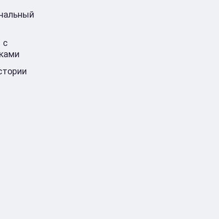
ональный
 с
ками
стории