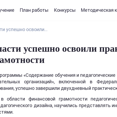
учение
План работы
Конкурсы
Методическая к
и успешно освоили...
ласти успешно освоили пра
рамотности
программы «Содержание обучения и педагогические
ательных организаций», включенной в Федерал
вания, успешно завершили двухдневный практическ
 в области финансовой грамотности педагогиче
дагогического дизайна, научились представлять и
стями.