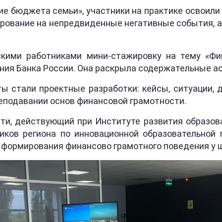
ие бюджета семьи», участники на практике освоили
ирование на непредвиденные негативные события, 
скими работниками мини-стажировку на тему «Ф
ения Банка России. Она раскрыла содержательные а
ы стали проектные разработки: кейсы, ситуации, д
еподавании основ финансовой грамотности.
ти, действующий при Институте развития образова
ников региона по инновационной образовательной
 формирования финансово грамотного поведения у 