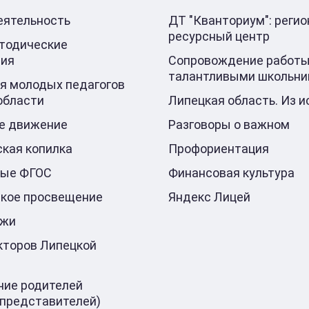
еятельность
ДТ "Кванториум": реги
ресурсный центр
тодические
ния
Сопровождение работы
талантливыми школьни
я молодых педагогов
области
Липецкая область. Из и
е движение
Разговоры о важном
кая копилка
Профориентация
ные ФГОС
Финансовая культура
кое просвещение
Яндекс Лицей
ажи
кторов Липецкой
ие родителей
 представителей)