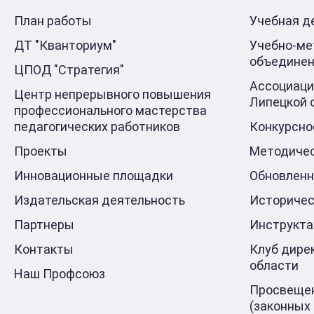
План работы
Учебная д
ДТ "Кванториум"
Учебно-ме
объедине
ЦПОД "Стратегия"
Ассоциаци
Центр непрерывного повышения
Липецкой 
профессионального мастерства
педагогических работников
Конкурсно
Проекты
Методичес
Инновационные площадки
Обновлен
Издательская деятельность
Историчес
Партнеры
Инструкт
Контакты
Клуб дире
области
Наш Профсоюз
Просвещен
(законных