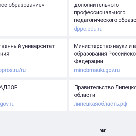
кое образование»
дополнительного
профессионального
педагогического образ
dppo.edu.ru
твенный университет
Министерство науки и 
ния
образования Российско
Федерации
ppros.ru/ru
minobrnauki.gov.ru
АДЗОР
Правительство Липецк
области
gov.ru
липецкаяобласть.рф