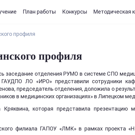
учение
План работы
Конкурсы
Методическая к
кого профиля
инского профиля
ось заседание отделения РУМО в системе СПО медиц
. ГАУДПО ЛО «ИРО» представили сотрудники ка
енова, председатель отделения, доложила о резуль
ников в медицинских организациях» в Липецком ме
 Кряквина, которая представила презентацию 
ского филиала ГАПОУ «ЛМК» в рамках проекта «