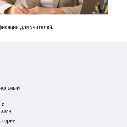
кации для учителей...
в
ональный
 с
ками
стории