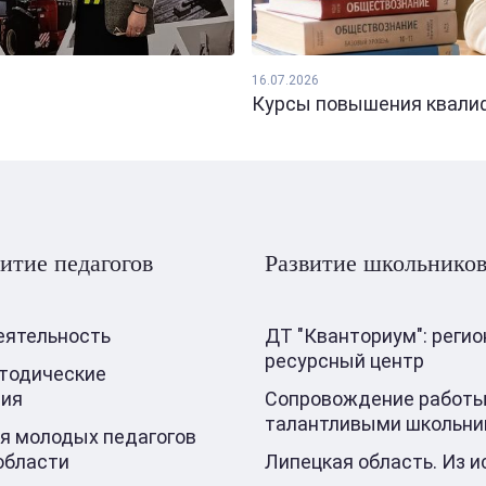
16.07.2026
Курсы повышения квалифи
итие педагогов
Развитие школьнико
еятельность
ДТ "Кванториум": реги
ресурсный центр
тодические
ния
Сопровождение работы
талантливыми школьни
я молодых педагогов
области
Липецкая область. Из и