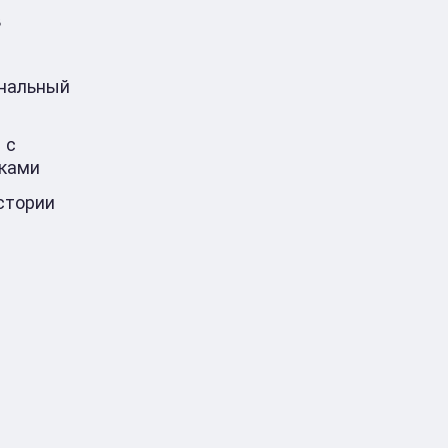
в
ональный
 с
ками
стории