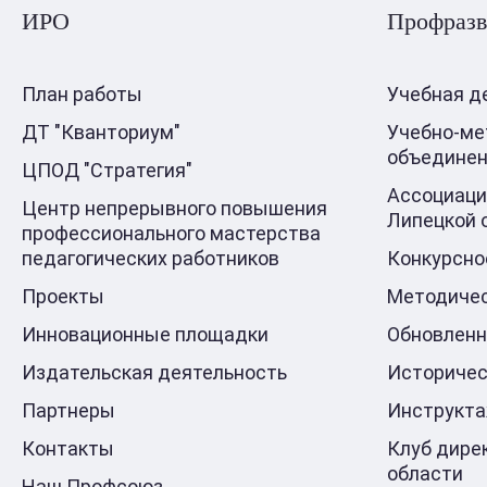
ИРО
Профразв
План работы
Учебная д
ДТ "Кванториум"
Учебно-ме
объедине
ЦПОД "Стратегия"
Ассоциаци
Центр непрерывного повышения
Липецкой 
профессионального мастерства
педагогических работников
Конкурсно
Проекты
Методичес
Инновационные площадки
Обновлен
Издательская деятельность
Историчес
Партнеры
Инструкт
Контакты
Клуб дире
области
Наш Профсоюз