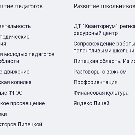
итие педагогов
Развитие школьнико
еятельность
ДТ "Кванториум": реги
ресурсный центр
тодические
ния
Сопровождение работы
талантливыми школьни
я молодых педагогов
области
Липецкая область. Из и
е движение
Разговоры о важном
кая копилка
Профориентация
ные ФГОС
Финансовая культура
кое просвещение
Яндекс Лицей
ажи
кторов Липецкой