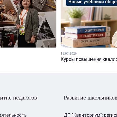
16.07.2026
Курсы повышения квалифи
итие педагогов
Развитие школьнико
еятельность
ДТ "Кванториум": реги