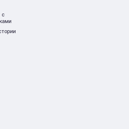
 с
ками
стории