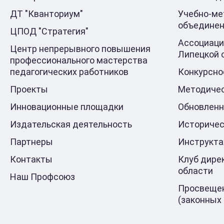
ДТ "Кванториум"
Учебно-ме
объедине
ЦПОД "Стратегия"
Ассоциаци
Центр непрерывного повышения
Липецкой 
профессионального мастерства
педагогических работников
Конкурсно
Проекты
Методичес
Инновационные площадки
Обновлен
Издательская деятельность
Историчес
Партнеры
Инструкт
Контакты
Клуб дире
области
Наш Профсоюз
Просвещен
(законных