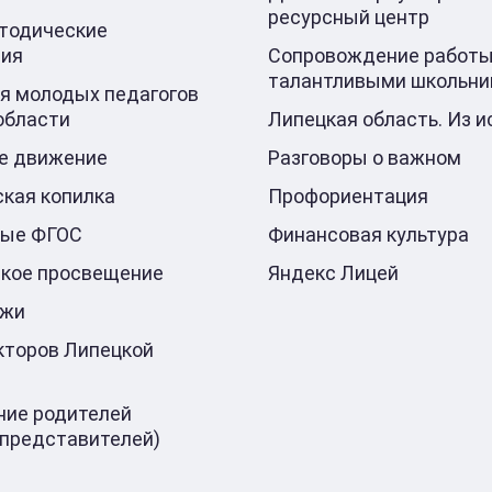
ресурсный центр
тодические
ния
Сопровождение работы
талантливыми школьни
я молодых педагогов
области
Липецкая область. Из и
е движение
Разговоры о важном
кая копилка
Профориентация
ные ФГОС
Финансовая культура
кое просвещение
Яндекс Лицей
ажи
кторов Липецкой
ие родителей
 представителей)