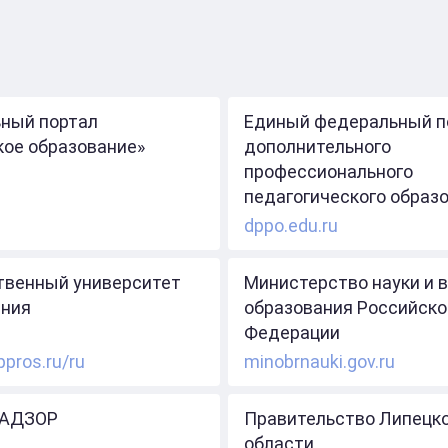
ный портал
Единый федеральный п
кое образование»
дополнительного
профессионального
педагогического образ
dppo.edu.ru
твенный университет
Министерство науки и 
ния
образования Российско
Федерации
ppros.ru/ru
minobrnauki.gov.ru
АДЗОР
Правительство Липецк
области