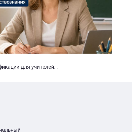
кации для учителей...
в
ональный