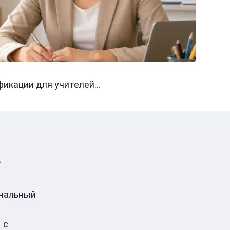
кации для учителей...
в
ональный
 с