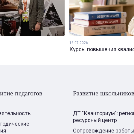
16.07.2026
Курсы повышения квалифи
итие педагогов
Развитие школьнико
еятельность
ДТ "Кванториум": реги
ресурсный центр
тодические
ния
Сопровождение работы