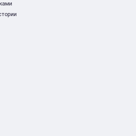
ками
стории