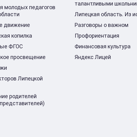
талантливыми школьни
я молодых педагогов
области
Липецкая область. Из и
е движение
Разговоры о важном
кая копилка
Профориентация
ные ФГОС
Финансовая культура
кое просвещение
Яндекс Лицей
ажи
кторов Липецкой
ие родителей
 представителей)