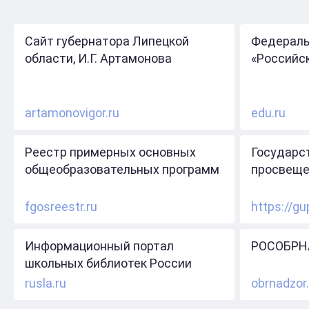
Сайт губернатора Липецкой
Федераль
области, И.Г. Артамонова
«Российс
artamonovigor.ru
edu.ru
Реестр примерных основных
Государс
общеобразовательных программ
просвеще
fgosreestr.ru
https://gu
Информационный портал
РОСОБРН
школьных библиотек России
rusla.ru
obrnadzor.