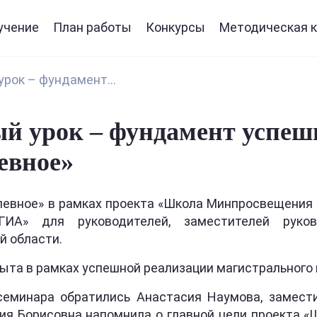
учение
План работы
Конкурсы
Методическая к
рок – фундамент...
й урок – фундамент успеш
евное»
левное» в рамках проекта «Школа Минпросвещения
А» для руководителей, заместителей руково
й области.
ыта в рамках успешной реализации магистрального 
семинара обратились Анастасия Наумова, заме
сия Борисовна напомнила о главной цели проекта 