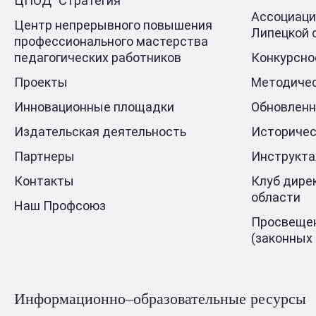
ЦПОД "Стратегия"
Ассоциаци
Центр непрерывного повышения
Липецкой 
профессионального мастерства
педагогических работников
Конкурсно
Проекты
Методичес
Инновационные площадки
Обновлен
Издательская деятельность
Историчес
Партнеры
Инструкт
Контакты
Клуб дире
области
Наш Профсоюз
Просвещен
(законных
Информационно–образовательные ресурсы