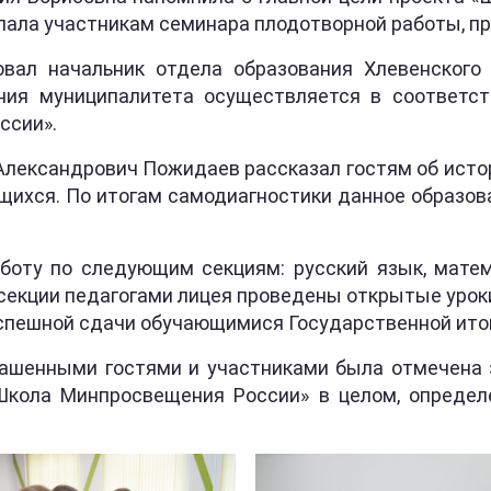
лала участникам семинара плодотворной работы, п
вал начальник отдела образования Хлевенского
ния муниципалитета осуществляется в соответс
ссии».
 Александрович Пожидаев рассказал гостям об исто
ющихся. По итогам самодиагностики данное образов
оту по следующим секциям: русский язык, матема
секции педагогами лицея проведены открытые урок
спешной сдачи обучающимися Государственной итог
ашенными гостями и участниками была отмечена 
«Школа Минпросвещения России» в целом, определ