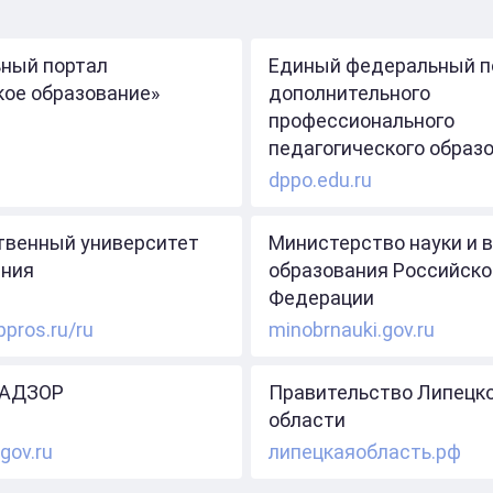
ный портал
Единый федеральный п
кое образование»
дополнительного
профессионального
педагогического образ
dppo.edu.ru
твенный университет
Министерство науки и 
ния
образования Российско
Федерации
ppros.ru/ru
minobrnauki.gov.ru
АДЗОР
Правительство Липецк
области
gov.ru
липецкаяобласть.рф