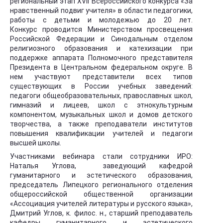
региональный этап XVII Всероссийского конкурса «За
нравственный подвиг учителя» в области педагогики,
работы с детьми и молодежью до 20 лет.
Конкурс проводится Министерством просвещения
Российской Федерации и Синодальным отделом
религиозного образования и катехизации при
поддержке аппарата Полномочного представителя
Президента в Центральном федеральном округе. В
нем участвуют представители всех типов
существующих в России учебных заведений:
педагоги общеобразовательных, православных школ,
гимназий и лицеев, школ с этнокультурным
компонентом, музыкальных школ и домов детского
творчества, а также преподаватели институтов
повышения квалификации учителей и педагоги
высшей школы.
Участниками вебинара стали сотрудники ИРО:
Наталья Углова, заведующий кафедрой
гуманитарного и эстетического образования,
председатель Липецкого регионального отделения
общероссийской общественной организации
«Ассоциация учителей литературы и русского языка»,
Дмитрий Углов, к. филос. н., старший преподаватель
кафедры гуманитарного и эстетического