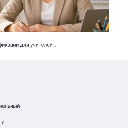
кации для учителей...
в
ональный
 с