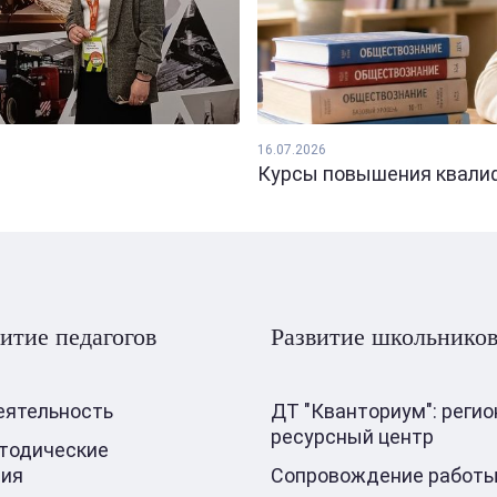
16.07.2026
Курсы повышения квалифи
итие педагогов
Развитие школьнико
еятельность
ДТ "Кванториум": реги
ресурсный центр
тодические
ния
Сопровождение работы