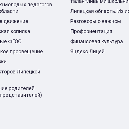
талантливыми школьни
я молодых педагогов
области
Липецкая область. Из и
е движение
Разговоры о важном
кая копилка
Профориентация
ные ФГОС
Финансовая культура
кое просвещение
Яндекс Лицей
ажи
кторов Липецкой
ие родителей
 представителей)