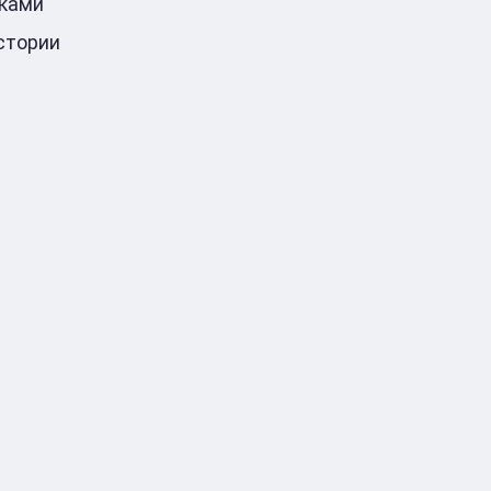
ками
стории