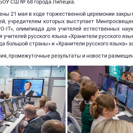
МБОУ СШ № 68 города Липецка.
ены 21 мая в ходе торжественной церемонии закры
ей, учредителем которых выступает Минпросвещен
О-IT», олимпиада для учителей естественных нау
 учителей русского языка «Хранители русского язык
 большой страны» и «Хранители русского языка» за
ния, промежуточные результаты и новости размеще