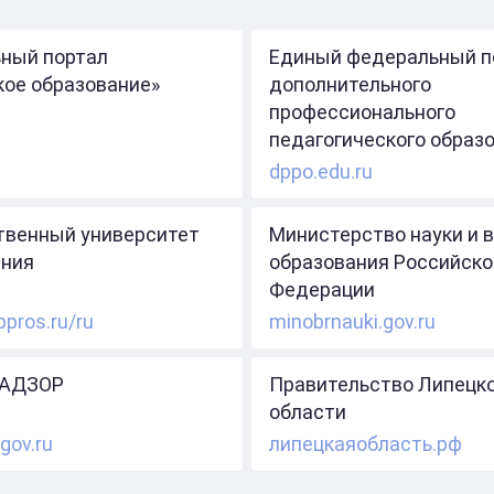
ный портал
Единый федеральный п
кое образование»
дополнительного
профессионального
педагогического образ
dppo.edu.ru
твенный университет
Министерство науки и 
ния
образования Российско
Федерации
ppros.ru/ru
minobrnauki.gov.ru
АДЗОР
Правительство Липецк
области
gov.ru
липецкаяобласть.рф