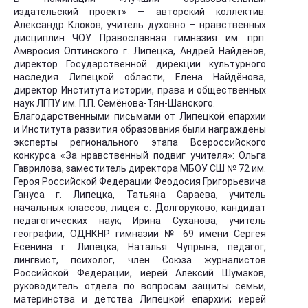
издательский проект» — авторский коллектив:
Александр Клоков, учитель духовно – нравственных
дисциплин ЧОУ Православная гимназия им. прп.
Амвросия Оптинского г. Липецка, Андрей Найдёнов,
директор Государственной дирекции культурного
наследия Липецкой области, Елена Найдёнова,
директор Института истории, права и общественных
наук ЛГПУ им. П.П. Семёнова-Тян-Шанского.
Благодарственными письмами от Липецкой епархии
и Института развития образования были награждены
эксперты регионального этапа Всероссийского
конкурса «За нравственный подвиг учителя»: Ольга
Гаврилова, заместитель директора МБОУ СШ № 72 им.
Героя Российской Федерации Феодосия Григорьевича
Гануса г. Липецка, Татьяна Сараева, учитель
начальных классов, лицея с. Долгоруково, кандидат
педагогических наук; Ирина Суханова, учитель
географии, ОДНКНР гимназии № 69 имени Сергея
Есенина г. Липецка; Наталья Чупрына, педагог,
лингвист, психолог, член Союза журналистов
Российской Федерации, иерей Алексий Шумаков,
руководитель отдела по вопросам защиты семьи,
материнства и детства Липецкой епархии; иерей