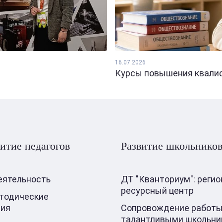
16.07.2026
Курсы повышения квалифи
итие педагогов
Развитие школьнико
еятельность
ДТ "Кванториум": реги
ресурсный центр
тодические
ния
Сопровождение работы
талантливыми школьни