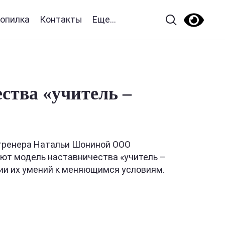
опилка
Контакты
Еще...
ства «учитель –
м тренера Натальи Шониной ООО
ают модель наставничества «учитель –
ции их умений к меняющимся условиям.