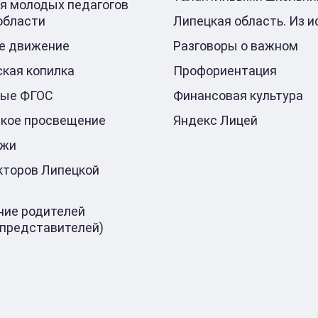
я молодых педагогов
области
Липецкая область. Из и
е движение
Разговоры о важном
кая копилка
Профориентация
ные ФГОС
Финансовая культура
кое просвещение
Яндекс Лицей
ажи
кторов Липецкой
ие родителей
 представителей)