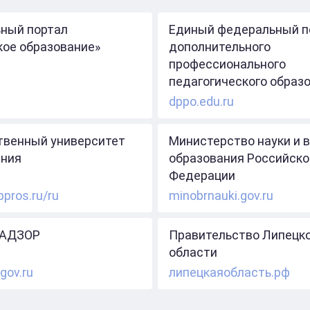
ный портал
Единый федеральный п
кое образование»
дополнительного
профессионального
педагогического образ
dppo.edu.ru
твенный университет
Министерство науки и 
ния
образования Российско
Федерации
ppros.ru/ru
minobrnauki.gov.ru
АДЗОР
Правительство Липецк
области
gov.ru
липецкаяобласть.рф