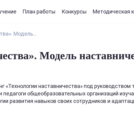
учение
План работы
Конкурсы
Методическая к
ва». Модель...
ества». Модель наставниче
нинг «Технологии наставничества» под руководство
 и педагоги общеобразовательных организаций изуч
огии развития навыков своих сотрудников и адапта