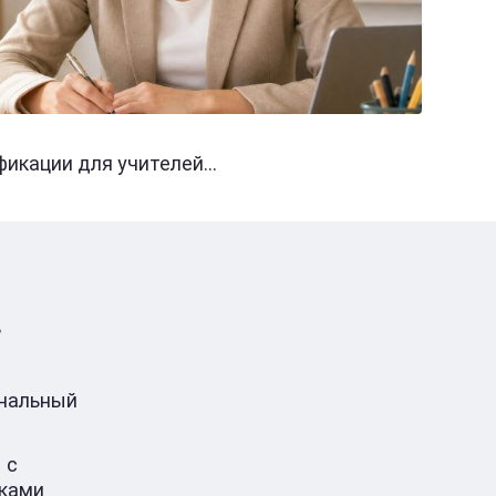
кации для учителей...
в
ональный
 с
ками