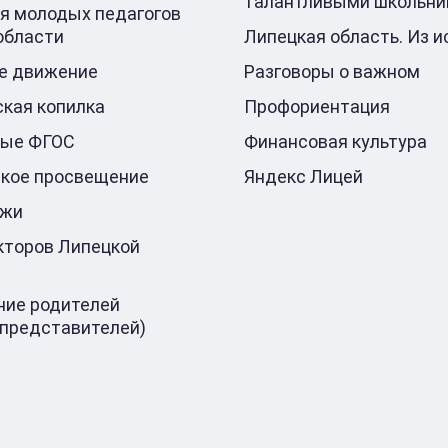
талантливыми школьни
я молодых педагогов
области
Липецкая область. Из и
е движение
Разговоры о важном
кая копилка
Профориентация
ные ФГОС
Финансовая культура
кое просвещение
Яндекс Лицей
ажи
кторов Липецкой
ие родителей
 представителей)