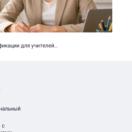
кации для учителей...
в
ональный
 с