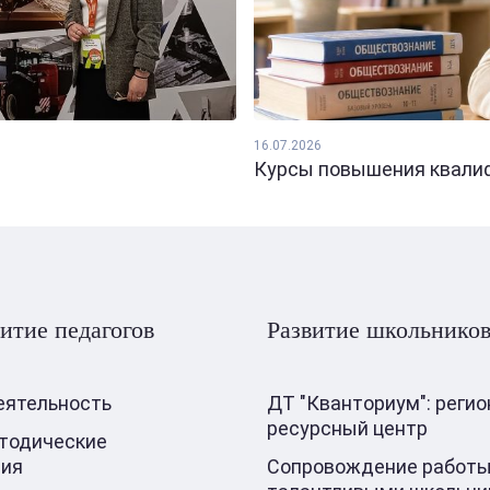
16.07.2026
Курсы повышения квалифи
итие педагогов
Развитие школьнико
еятельность
ДТ "Кванториум": реги
ресурсный центр
тодические
ния
Сопровождение работы