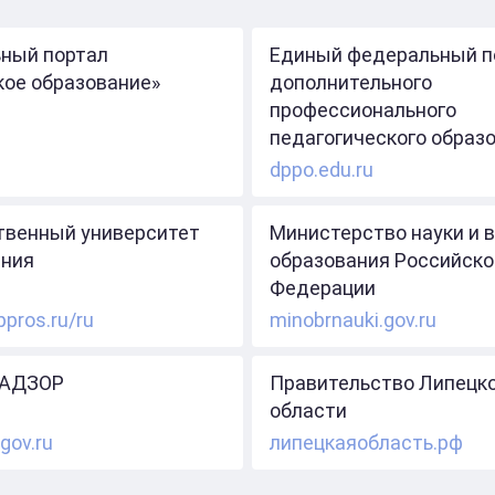
ный портал
Единый федеральный п
кое образование»
дополнительного
профессионального
педагогического образ
dppo.edu.ru
твенный университет
Министерство науки и 
ния
образования Российско
Федерации
ppros.ru/ru
minobrnauki.gov.ru
АДЗОР
Правительство Липецк
области
gov.ru
липецкаяобласть.рф