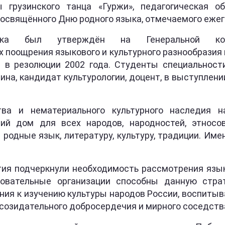
ы грузинского танца «Гуржи», педагогическая о
посвящённого Дню родного языка, отмечаемого ежег
ыка был утверждён на Генеральной к
х поощрения языкового и культурного разнообразия
я в резолюции 2002 года. Студенты специальност
на, кандидат культурологии, доцент, в выступлен
тва и нематериального культурного наследия 
щий дом для всех народов, народностей, этнос
родные язык, литературу, культуру, традиции. Имен
тия подчеркнули необходимость рассмотрения языка
зовательные организации способны данную страт
ния к изучению культуры народов России, воспитыв
 созидательного добросердечия и мирного соседств