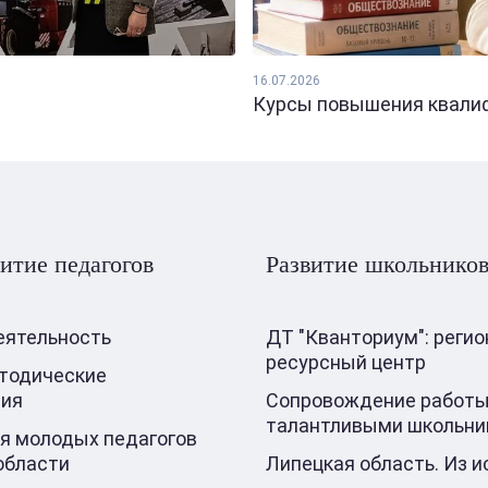
16.07.2026
Курсы повышения квалифи
итие педагогов
Развитие школьнико
еятельность
ДТ "Кванториум": реги
ресурсный центр
тодические
ния
Сопровождение работы
талантливыми школьни
я молодых педагогов
области
Липецкая область. Из и