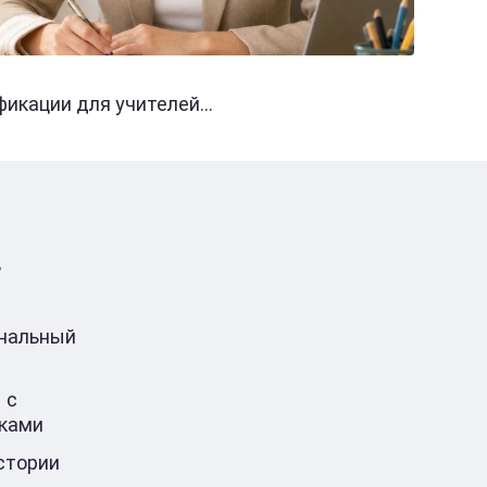
кации для учителей...
в
ональный
 с
ками
стории