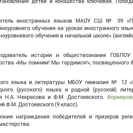
становления детей и юношества ключевая. Побед
итель иностранных языков МАОУ СШ № 59 «Перс
зноуровнего обучения на уроках иностранного язы
оуровневого обучения в начальной школе» (английс
даватель истории и обществознания ГОБПОУ «
рства «Мы помним! Мы гордимся!», посвящённого 8
кого языка и литературы МБОУ гимназия № 12 «Га
ного (русского) языка и родной (русской) лите
 Н.А. Некрасова и Ф.М. Достоевского.
Формиров
й Ф.М. Достоевского (9 класс).
ония награждения победителей и призёров регио
 мастерства.