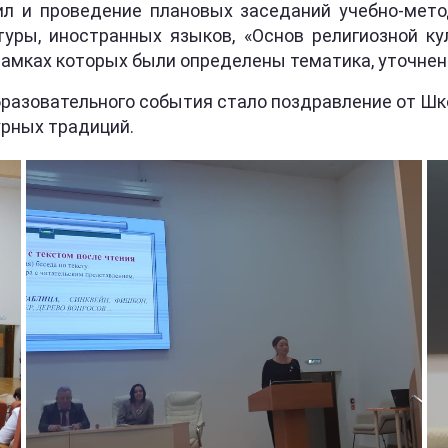
 и проведение плановых заседаний учебно-мето
туры, иностранных языков, «Основ религиозной кул
рамках которых были определены тематика, уточнены
разовательного события стало поздравление от Шко
урных традиций.