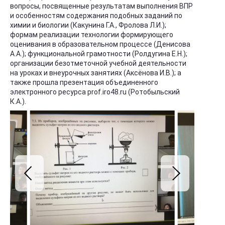
вопросы, посвященные результатам выполнения ВПР
и особенностям содержания подобных заданий по
химии и биологии (Какунина Г.А., Фролова Л.И.);
формам реализации технологии формирующего
оценивания в образовательном процессе (Денисова
А.А.); функциональной грамотности (Ролдугина Е.Н.);
организации безотметочной учебной деятельности
на уроках и внеурочных занятиях (Аксёнова И.В.); а
также прошла презентация объединенного
электронного ресурса prof.iro48.ru (Ротобыльский
К.А.).