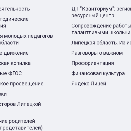
еятельность
ДТ "Кванториум": реги
ресурсный центр
тодические
ния
Сопровождение работы
талантливыми школьни
я молодых педагогов
области
Липецкая область. Из и
е движение
Разговоры о важном
кая копилка
Профориентация
ные ФГОС
Финансовая культура
кое просвещение
Яндекс Лицей
ажи
кторов Липецкой
ие родителей
 представителей)