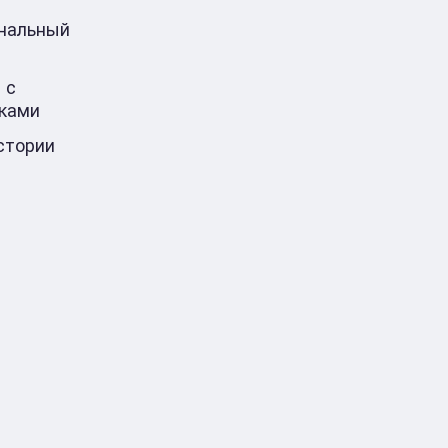
ональный
 с
ками
стории