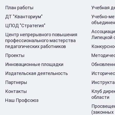
План работы
Учебная д
ДТ "Кванториум"
Учебно-ме
объедине
ЦПОД "Стратегия"
Ассоциаци
Центр непрерывного повышения
Липецкой 
профессионального мастерства
педагогических работников
Конкурсно
Проекты
Методичес
Инновационные площадки
Обновлен
Издательская деятельность
Историчес
Партнеры
Инструкт
Контакты
Клуб дире
области
Наш Профсоюз
Просвещен
(законных