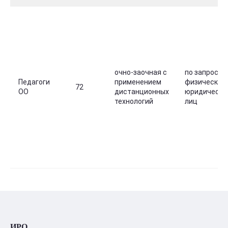
очно-заочная с
по запросу
Педагоги
применением
физических 
72
ОО
дистанционных
юридически
технологий
лиц
ИРО