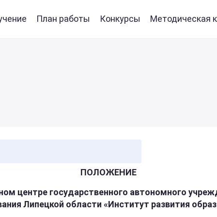
учение
План работы
Конкурсы
Методическая к
ПОЛОЖЕНИЕ
чном
центре
государственного
автономного
учреж
вания
Липецкой
области
«Институт
развития
образ