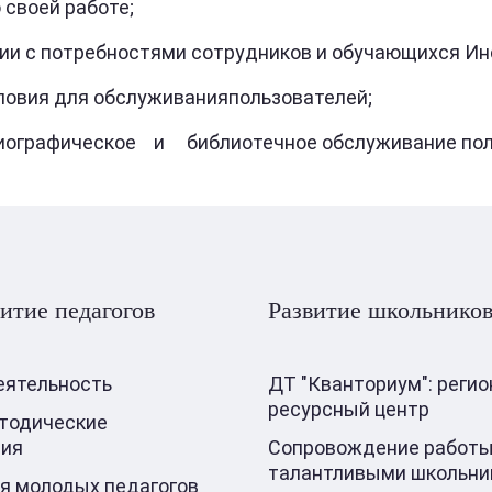
своей работе;
 с потребностями сотрудников и обучающихся Ин
вия для обслуживанияпользователей;
рафическое и библиотечное обслуживание поль
итие педагогов
Развитие школьнико
еятельность
ДТ "Кванториум": реги
ресурсный центр
тодические
ния
Сопровождение работы
талантливыми школьни
я молодых педагогов