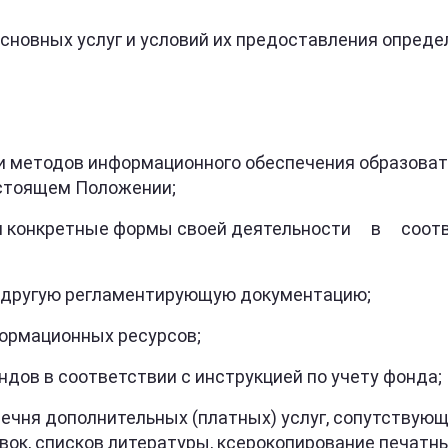
сновных услуг и условий их предоставления опред
 методов информационного обеспечения образовате
астоящем Положении;
и конкретные формы своей деятельности в со
другую регламентирующую документацию;
рмационных ресурсов;
в в соответствии с инструкцией по учету фонда;
я дополнительных (платных) услуг, сопутствующи
к, списков литературы, ксерокопирование печатных