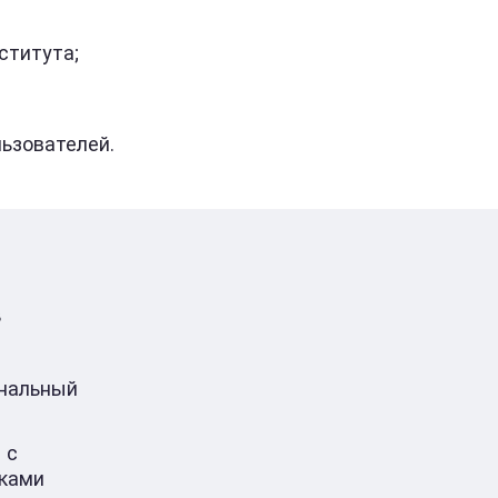
ститута;
зователей.
в
ональный
 с
ками