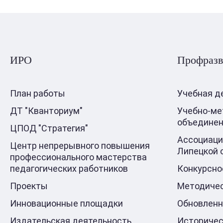
ИРО
Профразв
План работы
Учебная д
ДТ "Кванториум"
Учебно-ме
объедине
ЦПОД "Стратегия"
Ассоциаци
Центр непрерывного повышения
Липецкой 
профессионального мастерства
педагогических работников
Конкурсно
Проекты
Методичес
Инновационные площадки
Обновлен
Издательская деятельность
Историчес