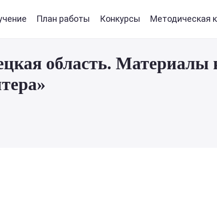
учение
План работы
Конкурсы
Методическая к
ецкая область. Материалы 
нтера»