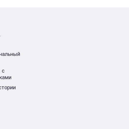
в
ональный
 с
ками
стории