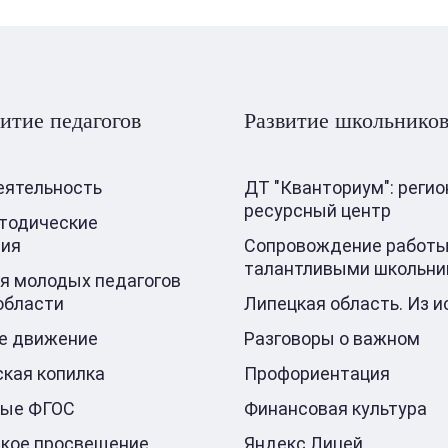
итие педагогов
Развитие школьнико
еятельность
ДТ "Кванториум": реги
ресурсный центр
тодические
ния
Сопровождение работы
талантливыми школьни
я молодых педагогов
области
Липецкая область. Из и
е движение
Разговоры о важном
кая копилка
Профориентация
ные ФГОС
Финансовая культура
кое просвещение
Яндекс Лицей