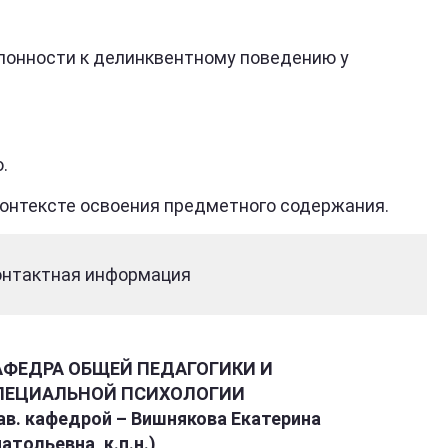
лонности к делинквентному поведению у
.
контексте освоения предметного содержания.
онтактная информация
АФЕДРА ОБЩЕЙ ПЕДАГОГИКИ И
ПЕЦИАЛЬНОЙ ПСИХОЛОГИИ
ав. кафедрой – Вишнякова Екатерина
атольевна, к.п.н.)