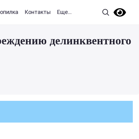
опилка
Контакты
Еще...
реждению делинквентного