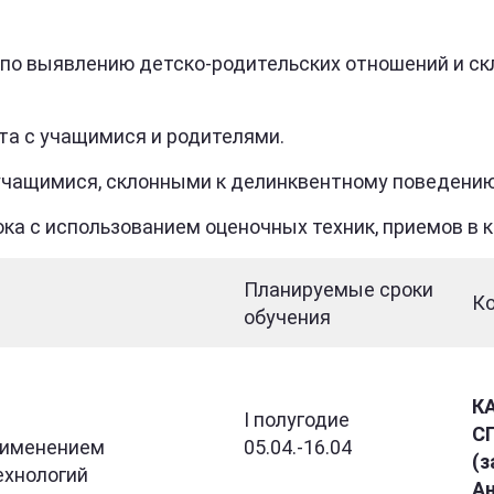
 по выявлению детско-родительских отношений и ск
а с учащимися и родителями.
учащимися, склонными к делинквентному поведению
ка с использованием оценочных техник, приемов в 
Планируемые сроки
К
обучения
К
I полугодие
С
рименением
05.04.-16.04
(з
ехнологий
Ан