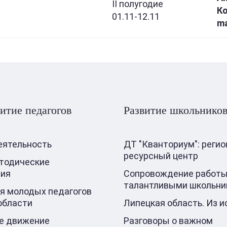
II полугодие
Ко
01.11-12.11
ma
итие педагогов
Развитие школьнико
еятельность
ДТ "Кванториум": реги
ресурсный центр
тодические
ния
Сопровождение работы
талантливыми школьни
я молодых педагогов
области
Липецкая область. Из и
е движение
Разговоры о важном