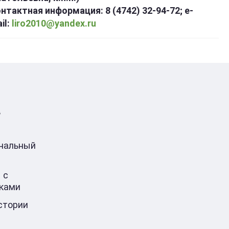
нтактная информация: 8 (4742) 32-94-72; e-
il:
liro2010@yandex.ru
в
ональный
 с
ками
стории