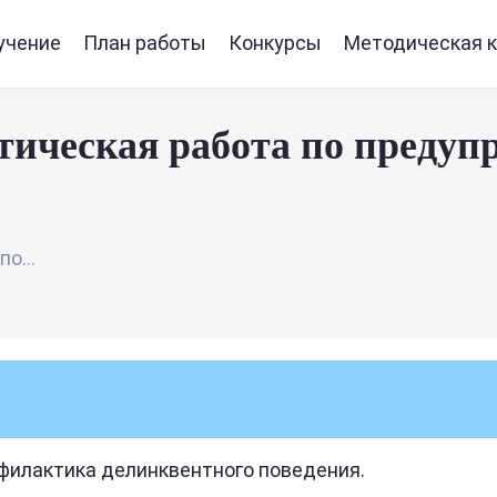
учение
План работы
Конкурсы
Методическая к
ическая работа по предуп
о...
филактика делинквентного поведения.