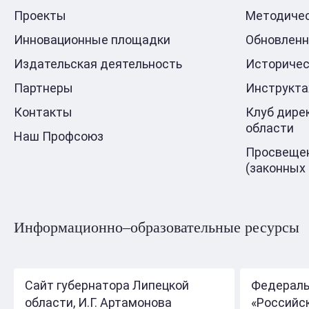
Проекты
Методичес
Инновационные площадки
Обновлен
Издательская деятельность
Историчес
Партнеры
Инструкт
Контакты
Клуб дире
области
Наш Профсоюз
Просвещен
(законных
Информационно–образовательные ресурсы
Сайт губернатора Липецкой
Федераль
области, И.Г. Артамонова
«Российс