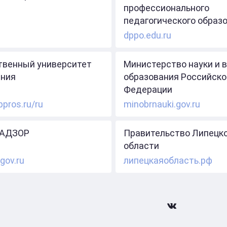
профессионального
педагогического образ
dppo.edu.ru
твенный университет
Министерство науки и 
ния
образования Российско
Федерации
ppros.ru/ru
minobrnauki.gov.ru
АДЗОР
Правительство Липецк
области
gov.ru
липецкаяобласть.рф