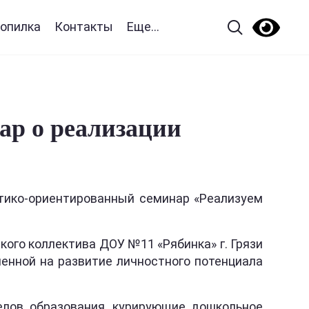
опилка
Контакты
Еще...
р о реализации
ктико-ориентированный семинар «Реализуем
ого коллектива ДОУ №11 «Рябинка» г. Грязи
ленной на развитие личностного потенциала
елов образования, курирующие дошкольное