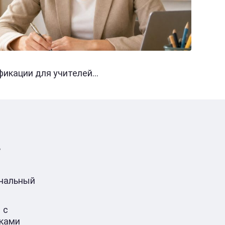
кации для учителей...
в
ональный
 с
ками