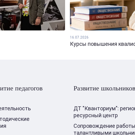
16.07.2026
Курсы повышения квалифи
итие педагогов
Развитие школьнико
еятельность
ДТ "Кванториум": реги
ресурсный центр
тодические
ния
Сопровождение работы
талантливыми школьни