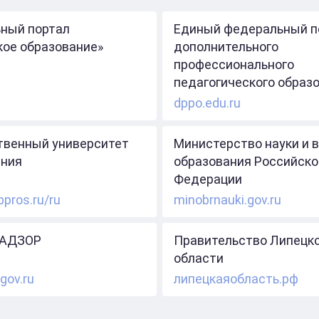
ный портал
Единый федеральный п
кое образование»
дополнительного
профессионального
педагогического образ
dppo.edu.ru
твенный университет
Министерство науки и 
ния
образования Российско
Федерации
ppros.ru/ru
minobrnauki.gov.ru
АДЗОР
Правительство Липецк
области
gov.ru
липецкаяобласть.рф