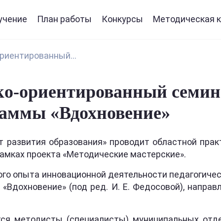
учение
План работы
Конкурсы
Методическая к
риентированный...
о-ориентированный семина
раммы «Вдохновение»
т развития образования» проводит областной пра
рамках проекта «Методические мастерские».
го опыта инновационной деятельности педагогическ
«Вдохновение» (под ред. И. Е. Федосовой), направ
ся методисты (специалисты) муниципальных отд