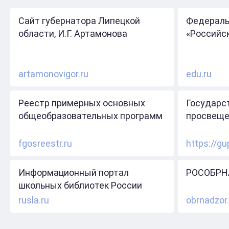
Сайт губернатора Липецкой
Федераль
области, И.Г. Артамонова
«Российс
artamonovigor.ru
edu.ru
Реестр примерных основных
Государс
общеобразовательных программ
просвеще
fgosreestr.ru
https://gu
Информационный портал
РОСОБРН
школьных библиотек России
rusla.ru
obrnadzor.