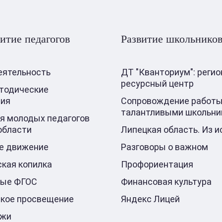
итие педагогов
Развитие школьнико
еятельность
ДТ "Кванториум": реги
ресурсный центр
тодические
ния
Сопровождение работы
талантливыми школьни
я молодых педагогов
области
Липецкая область. Из и
е движение
Разговоры о важном
кая копилка
Профориентация
ные ФГОС
Финансовая культура
кое просвещение
Яндекс Лицей
ажи