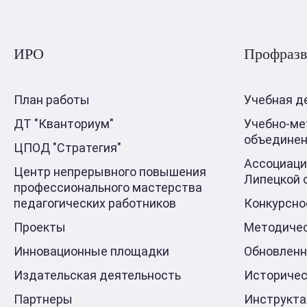
ИРО
Профразв
План работы
Учебная д
ДТ "Кванториум"
Учебно-ме
объедине
ЦПОД "Стратегия"
Ассоциаци
Центр непрерывного повышения
Липецкой 
профессионального мастерства
педагогических работников
Конкурсно
Проекты
Методичес
Инновационные площадки
Обновлен
Издательская деятельность
Историчес
Партнеры
Инструкт