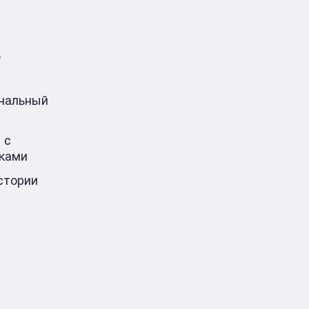
в
ональный
 с
ками
стории