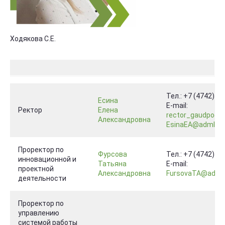
Ходякова С.Е.
Тел.: +7 (4742) 3
Есина
E-mail:
Ректор
Елена
rector_gaudpo@ad
Александровна
EsinaEA@admlr.lip
Проректор по
Фурсова
Тел.: +7 (4742) 3
инновационной и
Татьяна
E-mail:
проектной
Александровна
FursovaTA@admlr.l
деятельности
Проректор по
управлению
системой работы