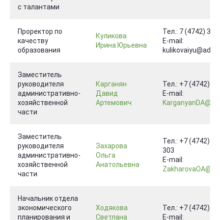
с талантами
Проректор по
Тел.: 7 (4742) 32-
Куликова
качеству
E-mail:
Ирина Юрьевна
образования
kulikovaiyu@admlr.
Заместитель
руководителя
Карганян
Тел.: +7 (4742) 3
административно-
Давид
E-mail:
хозяйственной
Артемович
KarganyanDA@adml
части
Заместитель
Тел.: +7 (4742) 56
руководителя
Захарова
303
административно-
Ольга
E-mail:
хозяйственной
Анатольевна
ZakharovaOA@admlr.li
части
Начальник отдела
экономического
Ходякова
Тел.: +7 (4742) 3
планирования и
Светлана
E-mail: