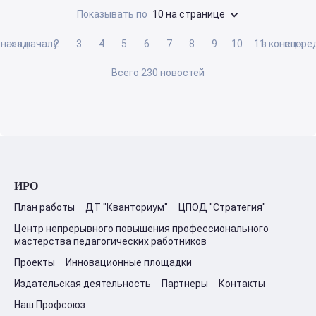
Показывать по
10 на странице
 назад
« к началу
2
3
4
5
6
7
8
9
10
11
в конец »
вперед
Всего 230 новостей
ИРО
План работы
ДТ "Кванториум"
ЦПОД "Стратегия"
Центр непрерывного повышения профессионального
мастерства педагогических работников
Проекты
Инновационные площадки
Издательская деятельность
Партнеры
Контакты
Наш Профсоюз