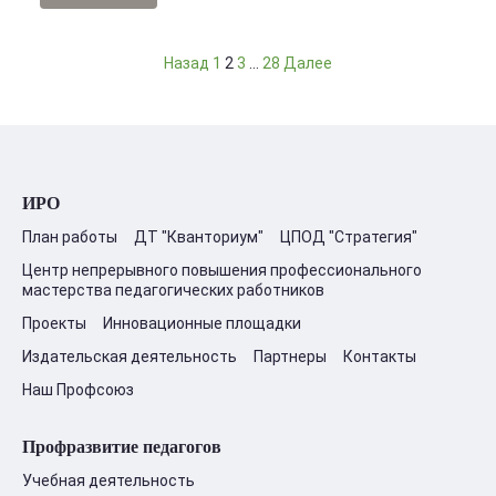
Навигация
Назад
1
2
3
…
28
Далее
по
записям
ИРО
План работы
ДТ "Кванториум"
ЦПОД "Стратегия"
Центр непрерывного повышения профессионального
мастерства педагогических работников
Проекты
Инновационные площадки
Издательская деятельность
Партнеры
Контакты
Наш Профсоюз
Профразвитие педагогов
Учебная деятельность