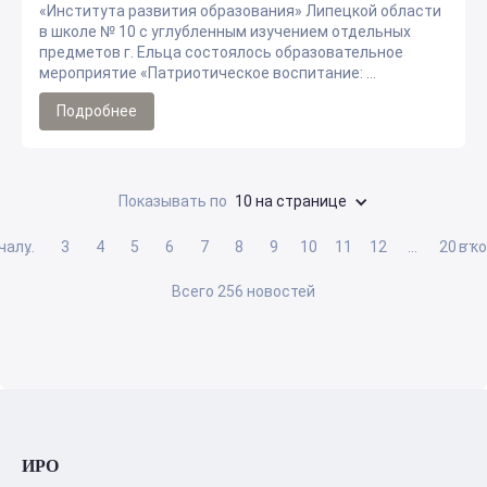
«Института развития образования» Липецкой области
в школе № 10 с углубленным изучением отдельных
предметов г. Ельца состоялось образовательное
мероприятие «Патриотическое воспитание: ...
Подробнее
Показывать по
10 на странице
…
ачалу
…
3
4
5
6
7
8
9
10
11
12
…
20
в к
Всего 256 новостей
ИРО