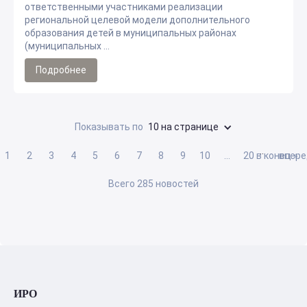
ответственными участниками реализации
региональной целевой модели дополнительного
образования детей в муниципальных районах
(муниципальных ...
Подробнее
Показывать по
10 на странице
…
1
2
3
4
5
6
7
8
9
10
…
20
в конец »
впере
Всего 285 новостей
ИРО