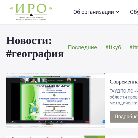
Об организации
Об
Новости:
Последние
#Itкуб
#lt
#география
Современна
ГАУДПО ЛО «И
области пров
методических 
Подробне