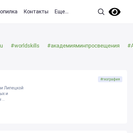
опилка
Контакты
Еще...
u
#worldskills
#академияминпросвещения
#
#география
ии Липецкой
ых и
...