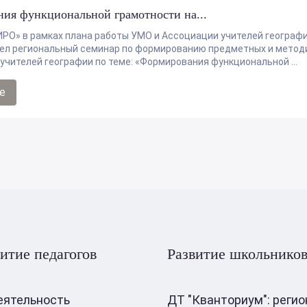
ия функциональной грамотности на...
РО» в рамках плана работы УМО и Ассоциации учителей географ
вел региональный семинар по формированию предметных и метод
учителей географии по теме: «Формирования функциональной ...
е
итие педагогов
Развитие школьнико
еятельность
ДТ "Кванториум": реги