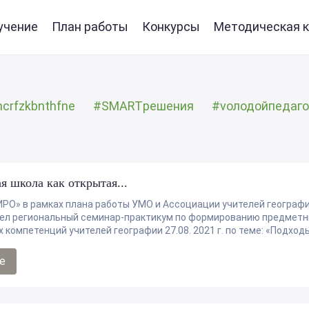
учение
План работы
Конкурсы
Методическая к
ncrfzkbnthfne
#SMARTрешения
#vолодойпедаго
я школа как открытая...
РО» в рамках плана работы УМО и Ассоциации учителей географ
ел региональный семинар-практикум по формированию предметн
компетенций учителей географии 27.08. 2021 г. по теме: «Подходы 
е