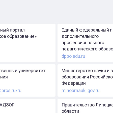
ный портал
Единый федеральный п
кое образование»
дополнительного
профессионального
педагогического образ
dppo.edu.ru
твенный университет
Министерство науки и 
ния
образования Российско
Федерации
ppros.ru/ru
minobrnauki.gov.ru
АДЗОР
Правительство Липецк
области