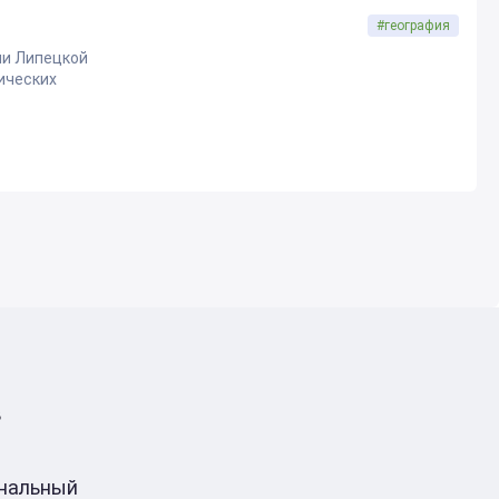
#география
ии Липецкой
ических
в
ональный