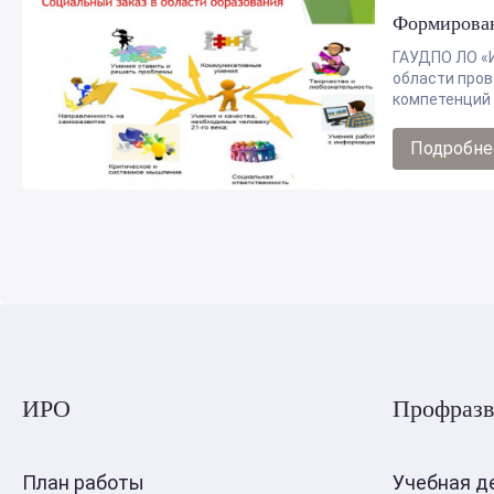
Формирован
ГАУДПО ЛО «И
области про
компетенций 
Подробне
ИРО
Профразв
План работы
Учебная д