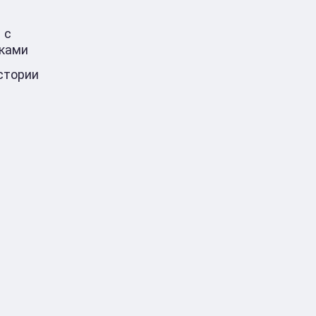
 с
ками
стории