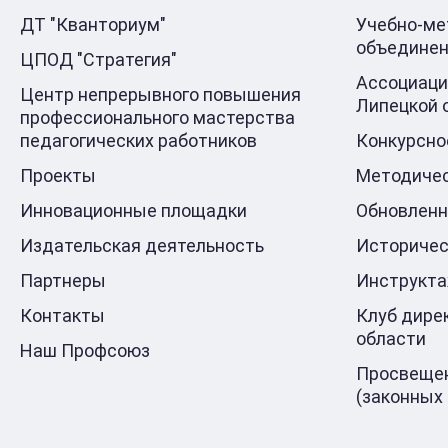
ДТ "Кванториум"
Учебно-ме
объедине
ЦПОД "Стратегия"
Ассоциаци
Центр непрерывного повышения
Липецкой 
профессионального мастерства
педагогических работников
Конкурсно
Проекты
Методичес
Инновационные площадки
Обновлен
Издательская деятельность
Историчес
Партнеры
Инструкт
Контакты
Клуб дире
области
Наш Профсоюз
Просвещен
(законных