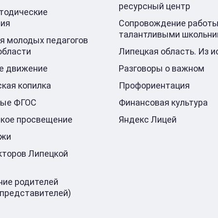
ресурсный центр
тодические
ния
Сопровождение работы
талантливыми школьни
я молодых педагогов
области
Липецкая область. Из и
е движение
Разговоры о важном
кая копилка
Профориентация
ные ФГОС
Финансовая культура
кое просвещение
Яндекс Лицей
ажи
кторов Липецкой
ие родителей
 представителей)