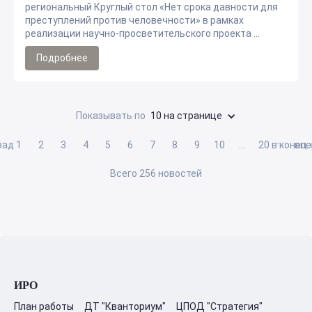
региональный Круглый стол «Нет срока давности для
преступлений против человечности» в рамках
реализации научно-просветительского проекта ...
Подробнее
Показывать по
10 на странице
…
зад
1
2
3
4
5
6
7
8
9
10
…
20
в конец 
впе
Всего 256 новостей
ИРО
План работы
ДТ "Кванториум"
ЦПОД "Стратегия"